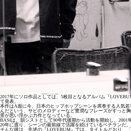
2017年にソロ作品としては、5枚目となるアルバム『LOVEB
て発表。
本作はA面に今、日本のヒップホップシーンを席巻する人気若手
んだという、サビのメロディーなど豊潤なフレーズがすっと胸
景が思い浮かぶ力作となっている。
BASIは、韻シストとして90年代後期から活動を開始し、20
20年に渡り、シーンの最前線で活躍を続けているベテランだ。
そんな彼は、先述の『LOVEBUM』では、タイトルどおり、