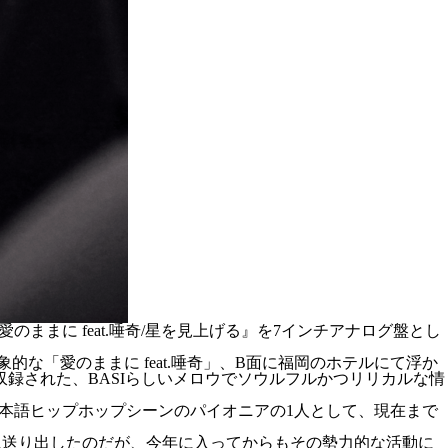
のままに feat.唾奇/星を見上げる』を7インチアナログ盤とし
「愛のままに feat.唾奇」、B面に福岡のホテルにて浮か
録された、BASIらしいメロウでソウルフルかつリリカルな情
も日本語ヒップホップシーンのパイオニアの1人として、現在まで
世に送り出したのだが、今年に入ってからもその勢力的な活動に