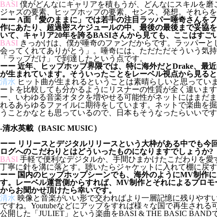
BASI
僕がどんなにキャリアを積もうが、どんなにスキルを磨
ジャズの要素、ヒップホップの要素、センス、発想。それらを
ーー A面「愛のままに」では若手の注目ラッパー唾奇さんを
作にあたり、超過密スケジュールの中、最後の最後まで妥協を
いて、キャリア20年を誇るBASIさんから見ても、ここはす
BASI
きっかけは、僕が唾奇のファンだからです。ラッパーと
会ってくれてありがとう」。唾奇には、ただただそういう気持
「ラップだけ」で到達したという点です。
ーー 近年、ヒップホップ界隈では、特に海外だとDrake、最近のE
が生まれています。そういったことをレーベル視点から見ると
清水
ヒット曲が生まれるということは素晴らしいと思ってい
ートを比較しても分かるようにリスナーの性質が全く違いま
ー、いわゆる音楽オタクを増やせる可能性がネットにはまだま
れるあらゆるファイルに期待をしています。ネットで楽曲を掘
うことかなとも思っているので、日本もそうなったらいいです
-清水英載（BASIC MUSIC）
ーー リリースとデジタルリリースという大枠がある中でも今
ログへのこだわりとはどういったものになりますでしょうか?
BASI
手軽で便利なデジタルか、手間ひまかけたこだわりを愛
丁寧に針を溝に落とす。聴いたらジャケットに入れて棚に戻
ーー 国内のヒップホップシーンでも、海外のようにMV制作
す。レーベル運営側からすれば、MV制作とそれによるプロモー
からお聞かせ頂けたら幸いです。
清水
映像と音楽がいい形で交わればより一層記憶に残りやすい
ですね。Youtubeなどにアップをすれば様々な国で再生さ
公開した「JULIET」という楽曲をBASI & THE BASIC