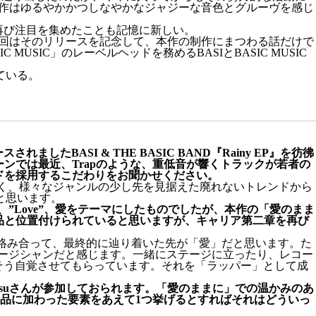
を発表。同作はゆるやかかつしなやかなジャジーな音色とグルーヴを感じ
再び注目を集めたことも記憶に新しい。
今回はそのリリースを記念して、本作の制作にまつわる話だけで
SIC」のレーベルヘッドを務めるBASIとBASIC MUSIC
ている。
したBASI & THE BASIC BAND『Rainy EP』を彷彿
ンでは最近、Trapのような、重低音が響くトラックが若者の
ンドを採用するこだわりをお聞かせください。
く、様々なジャンルの少し先を見据えた廃れないトレンドから
と思います。
”Love”、愛をテーマにしたものでしたが、本作の「愛のまま
品と位置付けられていると思いますが、キャリア第二章を再び
に絡み合って、最終的に辿り着いた先が「愛」だと思います。た
ミュージシャンだと感じます。一緒にステージに立ったり、レコー
そう自覚させてもらっています。それを「ラッパー」として成
Saetsuさんが参加しておられます。「愛のままに」での温かみのあ
品に加わった要素をあえて1つ挙げるとすればそれはどういっ