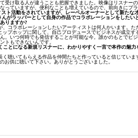
て受け取る人が違うことも把握できました。映像はリスナーの
くなっていますが、便利なことも増えているので、前向きにプ
ィスト活動をされていますが、レーベルオーナーとして新たな
Iさんがラッパーとして自身の作品でコラボレーションをしたい
ありますか?
が、コラボレーションしたいアーティストは何人かいます。た
ヒップホップに関して、自己プロデュースでビジネスが成立す
ん。いつ何時でも発信することが可能な今。誰かのもとでビジ
ントもできないんです。
を聴くことになる新規リスナーに、わかりやすく一言で本作の魅
長く聴いてもらえる作品を仲間たちと作っていると信じていま
チルのお供に聴いて下さい。ありがとうございました。