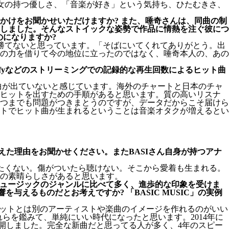
女の持つ優しさ、「音楽が好き」という気持ち、ひたむきさ、
かけをお聞かせいただけますか? また、唾奇さんは、同曲の制
しました。そんなストイックな姿勢で作品に情熱を注ぐ彼につ
のになりますか?
勝てないと思っています。「そばにいてくれてありがとう。出
の力を借りて今の地位に立ったのではなく、唾奇本人の、あの
Spotifyなどのストリーミングでの記録的な再生回数によるヒット曲
曲が出ていないと感じています。海外のチャートと日本のチャ
でヒットを出すための手順があると思います。質の高いリスナ
つまでも問題がつきまとうのですが、データだからこそ届けら
トでヒット曲が生まれるということは音楽オタクが増えるとい
えた理由をお聞かせください。またBASIさん自身が持つアナ
たくない。傷がついたら聴けない。そこから愛着も生まれる。
楽の素晴らしさがあると思います。
ミュージックのジャンルに比べて多く、進歩的な印象を受けま
えるものだとお考えですか? 「BASIC MUSIC」の実例
ットとは別のアーティストや楽曲のイメージを作れるのがいい
れらを鑑みて、単純にいい時代になったと思います。2014年に
2018年に公開しました。完全な新曲だと思ってる人が多く、4年のスピー