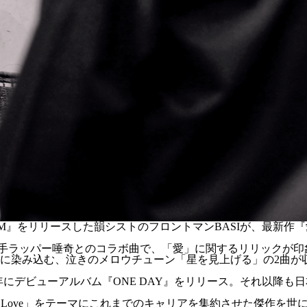
UM』をリリースした韻シストのフロントマンBASIが、最新作『愛
ラッパー唾奇とのコラボ曲で、「愛」に関するリリックが印象的な
に染み込む、泣きのメロウチューン「星を見上げる」の2曲が収
01年にデビューアルバム『ONE DAY』をリリース。それ以降
「Love」をテーマにこれまでのキャリアを集約させた傑作を