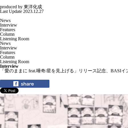
produced by
東洋化成
Last Update 2023.12.27
News
Interview
Features
Column
Listening Room
News
Interview
Features
Column
Listening Room
Interview
「愛のままに feat.唾奇/星を見上げる」リリース記念、BASI