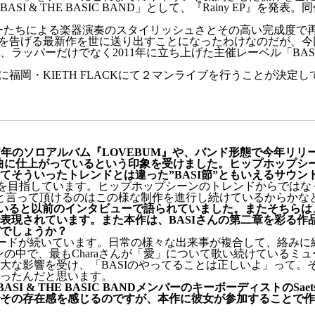
 & THE BASIC BAND」として、『Rainy EP』
ヤーたちによる楽器演奏のスタイリッシュさとその高い完成度で
2章を告げる最新作を世に送り出すことになったわけなのだが、
ーだけでなく2011年に立ち上げた主催レーベル「BASIC MU
に福岡・KIETH FLACKにて２マンライブを行うことが決定し
17年のソロアルバム『LOVEBUM』や、バンド形態で今年リリースされま
曲に仕上がっているという印象を受けました。ヒップホップシー
てそういったトレンドとは違った”BASI節”ともいえるサウ
りを目指しています。ヒップホップシーンのトレンドからではな
節”と言って頂けるのはこの様な制作を進行し続けているからかな
ていると以前のインタビューで語られていました。またそちらは、
表現されています。また本作は、BASIさんの第二章を彩る作
でしょうか？
ムードが続いています。日常の様々な出来事が複合して、絡み
ャンの中で、最もCharaさんが「愛」について歌い続けている
大な影響を受け、「BASIのやってることは正しいよ」って。
ったんだと思います。
I & THE BASIC BANDメンバーのキーボーディストの
その存在感を感じるのですが、本作に彼女が参加することで作