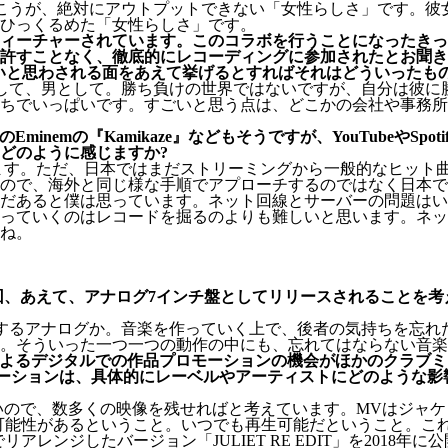
こうが、絶対にアウトプットできない「女性らしさ」です。彼
ひっくるめた「女性らしさ」です。
フィーチャーされています。このコラボを行うことになったきっ
許すことなく、徹底的にレコーディングに参加されたとお聞き
ごいと思わされる面をあえて挙げるとすればそれはどういったも
して、男として。勝ち負けの世界ではないですが、自分は彼に
ちでいっぱいです。すごいと思う点は、どこかの会社や事務所
minemの『Kamikaze』などもそうですが、YouTubeや
どのように感じますか?
ます。ただ、日本ではまだストリーミングから一般的なヒット
すので、海外と同じ様な手順でアプローチするのではなく日本
だあると僕は思っています。ネット回線とサーバーの問題はい
っていくのはレコードを掘るのよりも難しいと思います。ネッ
ね。
回、あえて、アナログ7インチ盤としてリリースされることを考
するアナログか。音楽を作っていく上で、後者の気持ちを忘れ
す。そういった一つ一つの動作の中にも、忘れてはならない音
によるデジタルでの作品プロモーションの機会がほかのクラブ
ションは、具体的にレーベルやアーティストにどのような影響を与
ので、数多くの映像を残せればと考えています。MVはジャケ
れる可能性があるということ。いつでも再生可能だということ。こ
 BANDでリアレンジしたバージョン「JULIET RE EDIT」を