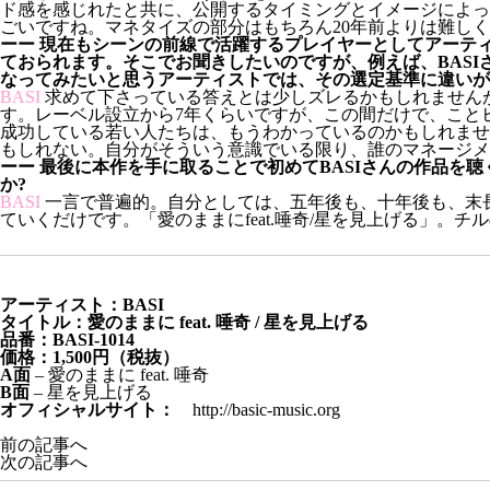
ド感を感じれたと共に、公開するタイミングとイメージによっ
ごいですね。マネタイズの部分はもちろん20年前よりは難し
ーー 現在もシーンの前線で活躍するプレイヤーとしてアーテ
ておられます。そこでお聞きしたいのですが、例えば、BAS
なってみたいと思うアーティストでは、その選定基準に違いが
BASI
求めて下さっている答えとは少しズレるかもしれません
す。レーベル設立から7年くらいですが、この間だけで、こと
成功している若い人たちは、もうわかっているのかもしれませ
もしれない。自分がそういう意識でいる限り、誰のマネージメ
ーー 最後に本作を手に取ることで初めてBASIさんの作品
か?
BASI
一言で普遍的。自分としては、五年後も、十年後も、末
ていくだけです。「愛のままにfeat.唾奇/星を見上げる」。
アーティスト：BASI
タイトル：愛のままに feat. 唾奇 / 星を見上げる
品番：BASI-1014
価格：1,500円（税抜）
A面
– 愛のままに feat. 唾奇
B面
– 星を見上げる
オフィシャルサイト：
http://basic-music.org
前の記事へ
次の記事へ