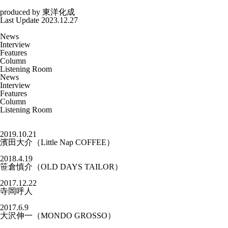
produced by
東洋化成
Last Update 2023.12.27
News
Interview
Features
Column
Listening Room
News
Interview
Features
Column
Listening Room
2019.10.21
濱田大介（Little Nap COFFEE）
2018.4.19
笹倉慎介（OLD DAYS TAILOR）
2017.12.22
寺岡呼人
2017.6.9
大沢伸一（MONDO GROSSO）