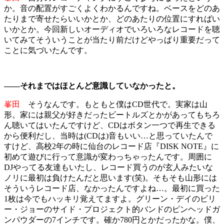
か。音の配置がすごくよくわかるんですね。ベースをどのあ
たりまで寄せたらいいかとか、どのあたりの位置にすればい
いかとか。今回新しいオーディオでいろいろなレコードを聴
いてみてそういうことが当たり前だけどやっぱり重要だって
ことに気づいたんです。
――それまではほとんど意識していなかったと。
峯田
そうなんです。もともと僕はCD世代で。実家は山
形。家には親父が好きだったビートルズとかがあってもちろ
ん聴いてはいたんですけど、CDはボタン一つで再生できる
から便利だし、当時は(CDは)音もいい…と思っていたんで
すけど、高校2年の時に仙台のレコード店『DISK NOTE』に
初めて遊びに行って意識が変わっちゃったんです。周囲に
DJやってる友達もいたし、レコード買うのが玄人みたいな
ノリに最初は負けたんだと思います(笑)。そもそも山形には
そういうレコード店、なかったんですよね…。最初に買った
1枚は今でもハッキリ覚えてますよ。グリーン・デイのビリ
ー・ジョーのサイド・プロジェクト的バンドのピンヘッドガ
ンパウダーの7インチです。確か780円とかだったかな。僕、