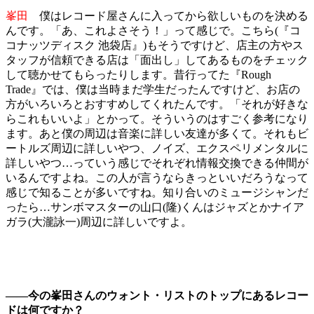
峯田
僕はレコード屋さんに入ってから欲しいものを決める
んです。「あ、これよさそう！」って感じで。こちら(『コ
コナッツディスク 池袋店』)もそうですけど、店主の方やス
タッフが信頼できる店は「面出し」してあるものをチェック
して聴かせてもらったりします。昔行ってた『Rough
Trade』では、僕は当時まだ学生だったんですけど、お店の
方がいろいろとおすすめしてくれたんです。「それが好きな
らこれもいいよ」とかって。そういうのはすごく参考になり
ます。あと僕の周辺は音楽に詳しい友達が多くて。それもビ
ートルズ周辺に詳しいやつ、ノイズ、エクスペリメンタルに
詳しいやつ…っていう感じでそれぞれ情報交換できる仲間が
いるんですよね。この人が言うならきっといいだろうなって
感じで知ることが多いですね。知り合いのミュージシャンだ
ったら…サンボマスターの山口(隆)くんはジャズとかナイア
ガラ(大瀧詠一)周辺に詳しいですよ。
――今の峯田さんのウォント・リストのトップにあるレコー
ドは何ですか？