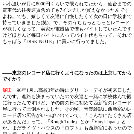
お小遣いが月に8000円くらいで限られてたから、仙台までの
電車代の往復運賃含めても7インチしか買えなかったんです
よね。でも、嬉しくて友達に自慢したくて次の日に学校まで
持っていきました(笑)。で、そのうちもっともっとレコード
が欲しくなって、実家が電器店で僕もバイトしていたんです
けどほとんど毎日バイトに入ってバイト代もらって。それで
もっぱら『DISK NOTE』に買いに行ってました。
――東京のレコード店に行くようになったのは上京してから
ですか？
峯田
96年1月…高校3年の時にグリーン・デイが初来日した
んです。進路も決まっていたので友達と一緒に学校休んで観
に行ったんですけど、その前の日に初めて西新宿のレコード
屋に行って圧倒されました。その頃、音楽雑誌に西新宿のレ
コード店の広告がいっぱい出ていて、「こんなにたくさん店
があるんだ」って。『Rough Trade』とか『Vinyl Japan』と
か。まだライヴ・ハウスの『ロフト』も西新宿にあったので