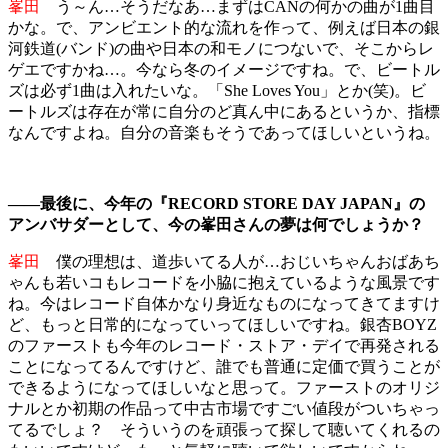
峯田
う～ん…そうだなあ…まずはCANの何かの曲が1曲目
かな。で、アンビエント的な流れを作って、例えば日本の銀
河鉄道(バンド)の曲や日本の和モノにつないで、そこからレ
ゲエですかね…。今なら冬のイメージですね。で、ビートル
ズは必ず1曲は入れたいな。「She Loves You」とか(笑)。ビ
ートルズは存在が常に自分のど真ん中にあるというか、指標
なんですよね。自分の音楽もそうであってほしいというね。
――最後に、今年の『RECORD STORE DAY JAPAN』の
アンバサダーとして、今の峯田さんの夢は何でしょうか？
峯田
僕の理想は、道歩いてる人が…おじいちゃんおばあち
ゃんも若いコもレコードを小脇に抱えているような風景です
ね。今はレコード自体かなり身近なものになってきてますけ
ど、もっと日常的になっていってほしいですね。銀杏BOYZ
のファーストも今年のレコード・ストア・デイで再発される
ことになってるんですけど、誰でも普通に定価で買うことが
できるようになってほしいなと思って。ファーストのオリジ
ナルとか初期の作品って中古市場ですごい値段がついちゃっ
てるでしょ？ そういうのを頑張って探して聴いてくれるの