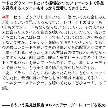
ードとダウンロードという極端な2つのフォーマットで作品
を発表するスタイルもすっかり定着してきました。
峯田
ねえ、ビックリしますよね…。僕はいろんな楽しみ方
があっていいと思ってるんですよ。レコードもカセットも
CDもダウンロードもなくならないでほしいし、その人その
人に合ったスタイルで音楽を聴いてほしい。だって、若いコ
たちにしてみればレコードってモノとしての楽しさがあるじ
ゃないですか。ジャケットを飾っておきたいとかね。でも、
今の僕はレコードを聴いてその音像とか音の配置とかにすご
く驚かされる。そういう楽しみ方は昔の僕ではわからなかっ
たですからね。例えば僕、昨日も家でビートルズの『ホワイ
ト・アルバム』を聴いていたんです。でも、新しいオーディ
オで聴いたら、もう全く違う聴こえ方がしたんですね。
「あ、ドラム、こんなに右にあったんだ！」とか…ショック
でしたね。最初に聴いてからもう20年以上経過してるのに、
「ヘルター・スケルター」を聴いてたら「どひゃー！」って
(笑)。
――そういう発見は銀杏BOYZのアナログ・レコードを改め