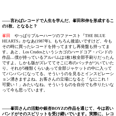
――言わばレコードで人生を学んだ、峯田和伸を形成するこ
の1枚、となると？
峯田
やっぱりブルーハーツのファースト『THE BLUE
HEARTS』かなあ(1987年)。もちろん後追いですけど、今も
その時に買ったレコードを持ってますし再発盤も持ってま
す。あと、Los Crudosというシカゴのハードコア・バンドの
作品…僕が持っているアルバムは1枚1枚全部手刷りだったん
ですよ。しかも版がズレててそこに布のパッチがついていた
り。それが5種類くらいあって全部ジャケットの中に入って
てパンパンになってる。そういうのを見るとインスピレーシ
ョン湧きますよね。お客さんの立場になると「なにこれ！
可愛い！」みたいなね。そういうものを自分でも作りたいな
って今も思っています。
――峯田さんの活動や銀杏BOYZの作品を通じて、今は若い
バンドがそのスピリットを受け継いでいます。実際に、レコ