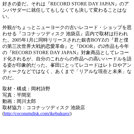
好きの姿だ。それは『RECORD STORE DAY JAPAN』のア
ンバサダーに就任してもしなくても決して変わることはな
い。
外観がちょっとニューヨークの古いレコード・ショップを思
わせる『ココナッツディスク 池袋店』店内で取材は行われ
た。2005年1月に同時リリースされた銀杏BOYZの『君と僕
の第三次世界大戦的恋愛革命』と『DOOR』の2作品も今年
の『RECORD STORE DAY JAPAN』対象商品としてレコー
ド化されるが、自分のこれからの作品への高いハードルを語
る姿が印象的だった。峯田にとってレコードはレトロやアン
ティークなどではなく、あくまで「リアルな現在と未来」な
のだ。
取材・構成：岡村詩野
写真：平間至
動画：岡川太郎
取材協力：ココナッツディスク 池袋店
(
http://coconutsdisk.com/ikebukuro/
)