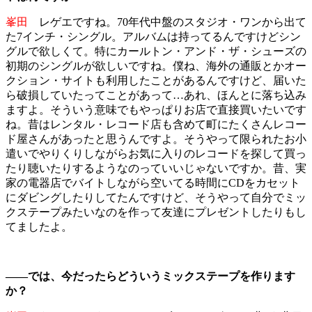
峯田
レゲエですね。70年代中盤のスタジオ・ワンから出て
た7インチ・シングル。アルバムは持ってるんですけどシン
グルで欲しくて。特にカールトン・アンド・ザ・シューズの
初期のシングルが欲しいですね。僕ね、海外の通販とかオー
クション・サイトも利用したことがあるんですけど、届いた
ら破損していたってことがあって…あれ、ほんとに落ち込み
ますよ。そういう意味でもやっぱりお店で直接買いたいです
ね。昔はレンタル・レコード店も含めて町にたくさんレコー
ド屋さんがあったと思うんですよ。そうやって限られたお小
遣いでやりくりしながらお気に入りのレコードを探して買っ
たり聴いたりするようなのっていいじゃないですか。昔、実
家の電器店でバイトしながら空いてる時間にCDをカセット
にダビングしたりしてたんですけど、そうやって自分でミッ
クステープみたいなのを作って友達にプレゼントしたりもし
てましたよ。
――では、今だったらどういうミックステープを作ります
か？