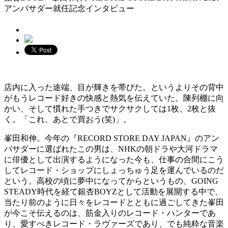
アンバサダー就任記念インタビュー
店内に入った途端、目が輝きを帯びた。というよりその背中
がもうレコード好きの快感と熱気を伝えていた。陳列棚に向
かい、そして慣れた手つきでサクサクしては1枚、2枚と抜
く。「これ、あとで買おう(笑)」。
峯田和伸。今年の『RECORD STORE DAY JAPAN』のアン
バサダーに選ばれたこの男は、NHKの朝ドラや大河ドラマ
に俳優として出演するようになった今も、仕事の合間にこう
してレコード・ショップにしょっちゅう足を運んでいるのだ
という。高校の頃に夢中になってからというもの、GOING
STEADY時代を経て銀杏BOYZとして活動を展開する中で、
当たり前のように日々をレコードとともに過ごしてきた峯田
が今こそ伝えるのは、筋金入りのレコード・ハンターであ
り、愛すべきレコード・ラヴァーズであり、でも純粋な音楽