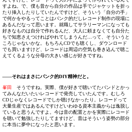
すよね。で、僕も昔から自分の作品は手でジャケットを折っ
たり挿入したりしていたんですけど、そういう「自分の手」
で何かをやるってことはパンク的だしレコード制作の現場に
あるんだなって思います。就職してサラリーマンになっても
好きなものは自分で作れるんだ、大人に頼まなくても自分た
ちで知恵さえつければやれてしまうんだ…って、そういうと
ころじゃないかな。もちろんCDでも聴くし、ダウンロード
でも買いますけど、レコードは周辺の空気も巻き込んで聴こ
えてくるような分母の大きい感じが好きですね。
――それはまさにパンク的DIY精神だと。
峯田
そうですね。実際、僕が好きで聴いてたバンドとかっ
てみんなだいたいレコードで発売していたんです。むしろ
CDじゃなくレコードでしか聴けなかったり。レコードって
大量生産ではあるんですけどいわゆる資本主義からは逸脱し
ていると思うんですよ。今は音の配置とかを実際にレコード
を聴いて勉強したりしてますけど、昔はそういう姿勢の部分
に本当に夢中になったと思います。