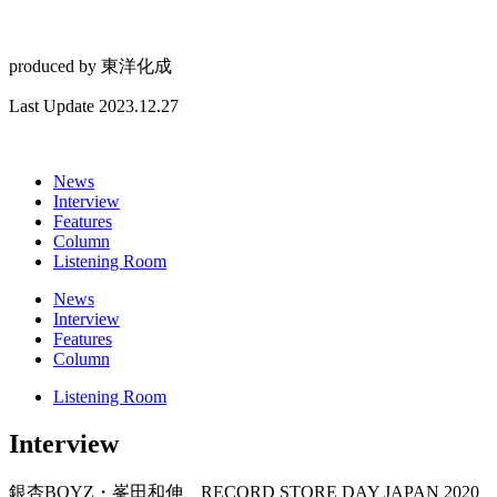
produced by
東洋化成
Last Update 2023.12.27
News
Interview
Features
Column
Listening Room
News
Interview
Features
Column
Listening Room
Interview
銀杏BOYZ・峯田和伸、RECORD STORE DAY JAPAN 2020