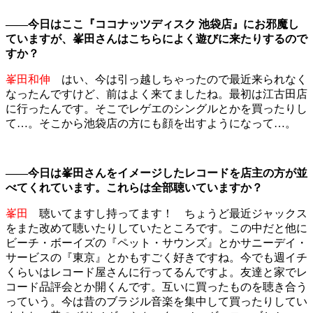
――今日はここ『ココナッツディスク 池袋店』にお邪魔し
ていますが、峯田さんはこちらによく遊びに来たりするので
すか？
峯田和伸
はい、今は引っ越しちゃったので最近来られなく
なったんですけど、前はよく来てましたね。最初は江古田店
に行ったんです。そこでレゲエのシングルとかを買ったりし
て…。そこから池袋店の方にも顔を出すようになって…。
――今日は峯田さんをイメージしたレコードを店主の方が並
べてくれています。これらは全部聴いていますか？
峯田
聴いてますし持ってます！ ちょうど最近ジャックス
をまた改めて聴いたりしていたところです。この中だと他に
ビーチ・ボーイズの『ペット・サウンズ』とかサニーデイ・
サービスの『東京』とかもすごく好きですね。今でも週イチ
くらいはレコード屋さんに行ってるんですよ。友達と家でレ
コード品評会とか開くんです。互いに買ったものを聴き合う
っていう。今は昔のブラジル音楽を集中して買ったりしてい