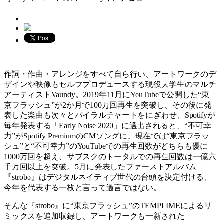
作詞・作曲・アレンジをすべて自ら行い、アートワークのデ
ザインや映像もセルフプロデュースする現役大学生のマルチ
アーティストVaundy。2019年11月にYouTubeで公開した“東
京フラッシュ”が2か月で100万回再生を突破し、その後に発
表した楽曲も次々とバイラルチャートをにぎわせ、Spotifyが
毎年発表する「Early Noise 2020」に選出されると、“不可幸
力”がSpotify PremiumのCMソングに。現在では“東京フラッ
シュ”と“不可幸力”のYouTubeでの再生回数がどちらも優に
1000万回を超え、サブスクのトータルでの再生回数は一億六
千万回以上を突破。5月に発表したファーストアルバム
『strobo』はデジタルネイティブ世代の台頭を決定付ける、
今年を代表する一枚と言って過言ではない。
そんな『strobo』に“東京フラッシュ”のTEMPLIMEによるリ
ミックスを追加収録し、アートワークも一新された