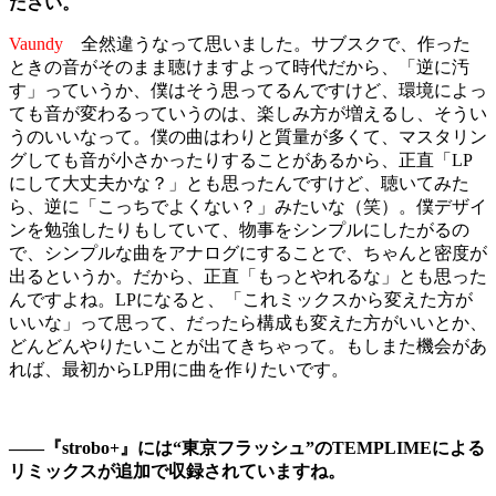
ださい。
Vaundy
全然違うなって思いました。サブスクで、作った
ときの音がそのまま聴けますよって時代だから、「逆に汚
す」っていうか、僕はそう思ってるんですけど、環境によっ
ても音が変わるっていうのは、楽しみ方が増えるし、そうい
うのいいなって。僕の曲はわりと質量が多くて、マスタリン
グしても音が小さかったりすることがあるから、正直「LP
にして大丈夫かな？」とも思ったんですけど、聴いてみた
ら、逆に「こっちでよくない？」みたいな（笑）。僕デザイ
ンを勉強したりもしていて、物事をシンプルにしたがるの
で、シンプルな曲をアナログにすることで、ちゃんと密度が
出るというか。だから、正直「もっとやれるな」とも思った
んですよね。LPになると、「これミックスから変えた方が
いいな」って思って、だったら構成も変えた方がいいとか、
どんどんやりたいことが出てきちゃって。もしまた機会があ
れば、最初からLP用に曲を作りたいです。
――『strobo+』には“東京フラッシュ”のTEMPLIMEによる
リミックスが追加で収録されていますね。