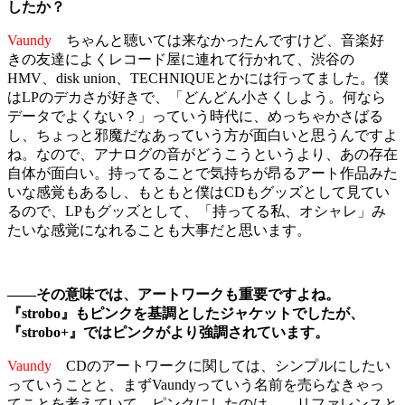
したか？
Vaundy
ちゃんと聴いては来なかったんですけど、音楽好
きの友達によくレコード屋に連れて行かれて、渋谷の
HMV、disk union、TECHNIQUEとかには行ってました。僕
はLPのデカさが好きで、「どんどん小さくしよう。何なら
データでよくない？」っていう時代に、めっちゃかさばる
し、ちょっと邪魔だなあっていう方が面白いと思うんですよ
ね。なので、アナログの音がどうこうというより、あの存在
自体が面白い。持ってることで気持ちが昂るアート作品みた
いな感覚もあるし、もともと僕はCDもグッズとして見てい
るので、LPもグッズとして、「持ってる私、オシャレ」み
たいな感覚になれることも大事だと思います。
――その意味では、アートワークも重要ですよね。
『strobo』もピンクを基調としたジャケットでしたが、
『strobo+』ではピンクがより強調されています。
Vaundy
CDのアートワークに関しては、シンプルにしたい
っていうことと、まずVaundyっていう名前を売らなきゃっ
てことを考えていて、ピンクにしたのは……リファレンスと