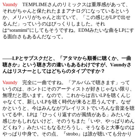
Vaundy
TEMPLIMEさんのリミックスは重厚感があって、
それがちゃんと保たれたままアナログになっているという
か、メリハリがちゃんと出ていて、「この感じがLPで出せ
るんだ」っていうのはびっくりしました。それ
は“soramimi”にしてもそうですね。EDMみたいな曲をLPにす
る面白さもあるんだなって。
――LPとサブスクだと、「アタマから順番に聴くか、一曲
聴きか」という聴き方の違いもあるわけですが、Vaundyさ
んはリスナーとしてはどちらのタイプですか？
Vaundy
完全に一曲ですね。「アルバムで聴きます」って
いうのは、ホントにそのアーティストが好きじゃない限り、
無理だと思います。なので、これからは古いLPを聴くんじ
ゃなくて、新しいLPを聴く時代が来ると思うんです。なぜ
かというと、今はみんながプレイリストでいろんな音楽を聴
いてる中、LPは「ひっくり返すのが風情がある」みたいな
感じかもしれないけど、そのうちまた「いや、やっぱりめん
どくね？」みたいにもなるだろうし、そうなると大事なのは
やっぱり中身で。その点、『strobo』は誰が聴いても分かり