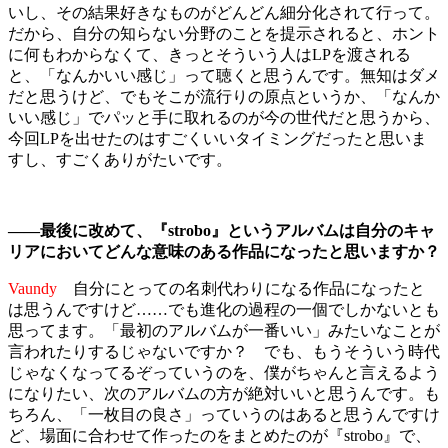
いし、その結果好きなものがどんどん細分化されて行って。
だから、自分の知らない分野のことを提示されると、ホント
に何もわからなくて、きっとそういう人はLPを渡される
と、「なんかいい感じ」って聴くと思うんです。無知はダメ
だと思うけど、でもそこが流行りの原点というか、「なんか
いい感じ」でパッと手に取れるのが今の世代だと思うから、
今回LPを出せたのはすごくいいタイミングだったと思いま
すし、すごくありがたいです。
――最後に改めて、『strobo』というアルバムは自分のキャ
リアにおいてどんな意味のある作品になったと思いますか？
Vaundy
自分にとっての名刺代わりになる作品になったと
は思うんですけど……でも進化の過程の一個でしかないとも
思ってます。「最初のアルバムが一番いい」みたいなことが
言われたりするじゃないですか？ でも、もうそういう時代
じゃなくなってるぞっていうのを、僕がちゃんと言えるよう
になりたい、次のアルバムの方が絶対いいと思うんです。も
ちろん、「一枚目の良さ」っていうのはあると思うんですけ
ど、場面に合わせて作ったのをまとめたのが『strobo』で、