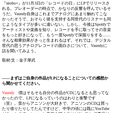
『strobo+』が11月3日の「レコードの日」にLPでリリースさ
れる。プレオーダーの時点で、かなりの反響を呼んでいるそ
うだ。Vaundy自身はこれまでアナログにあまり触れてこな
かったそうで、おそらく彼を支持する同世代のリスナーも同
じようなタイプが多いに違いない。しかし、今後はSpotifyで
アーティストや楽曲を知り、レコードを手に取ってその音楽
をもっと好きになって、もう一度Spotifyで深掘りをする……
そんな相乗効果がきっと生まれるはず。それでは、デジタル
世代の思うアナログレコードの面白さについて、Vaundyに
話を聞いてみよう。
取材/文：金子厚武
――まずはご自身の作品がLPになることについての感想か
ら聞かせてください。
Vaundy
僕はそもそも自分の作品がCDになるとも思ってな
かったので、LPになるっていうのはわりと衝撃です
（笑）。昔からアニソンが大好きで、アニソンのCDは買っ
たり借りたりしてたんですけど、中学の頃には既にYouTube