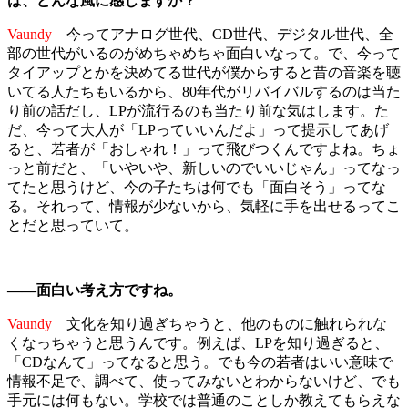
は、どんな風に感じますか？
Vaundy
今ってアナログ世代、CD世代、デジタル世代、全
部の世代がいるのがめちゃめちゃ面白いなって。で、今って
タイアップとかを決めてる世代が僕からすると昔の音楽を聴
いてる人たちもいるから、80年代がリバイバルするのは当た
り前の話だし、LPが流行るのも当たり前な気はします。た
だ、今って大人が「LPっていいんだよ」って提示してあげ
ると、若者が「おしゃれ！」って飛びつくんですよね。ちょ
っと前だと、「いやいや、新しいのでいいじゃん」ってなっ
てたと思うけど、今の子たちは何でも「面白そう」ってな
る。それって、情報が少ないから、気軽に手を出せるってこ
とだと思っていて。
――面白い考え方ですね。
Vaundy
文化を知り過ぎちゃうと、他のものに触れられな
くなっちゃうと思うんです。例えば、LPを知り過ぎると、
「CDなんて」ってなると思う。でも今の若者はいい意味で
情報不足で、調べて、使ってみないとわからないけど、でも
手元には何もない。学校では普通のことしか教えてもらえな