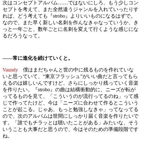
次はコンセプトアルバム……ではないにしろ、もう少しコン
セプトを考えて、また全然違うジャンルを入れていったりす
れば、どう考えても『strobo』よりいいものになるはずで。
なので、また早く新しい名刺を作んなきゃなっていうか、き
っと一年ごと、数年ごとに名刺を変えて行くような感じにな
るだろうなって。
――常に進化を続けていくと。
Vaundy
僕はまだちゃんと世の中に残るものを作れていな
いと思っていて、“東京フラッシュ”がいい曲だと言ってもら
えるのは嬉しいんですけど、さらにしっかり残っていく音楽
を作りたい。『strobo』の曲は結構衝動的に、ニーズが転が
ってるものを見て、「こういうのが流行ってるのね」って感
じで作ってたけど、今は「ニーズに合わせて作るとこういう
ことが起こる。じゃあ、もっと勉強しなきゃ」ってなってる
ので、次のアルバムは世間にしっかり届く音楽を作りたいで
す。「誰でもチラッとは聴いたことがある」みたいな、そう
いうことも大事だと思うので、今はそのための準備段階です
ね。