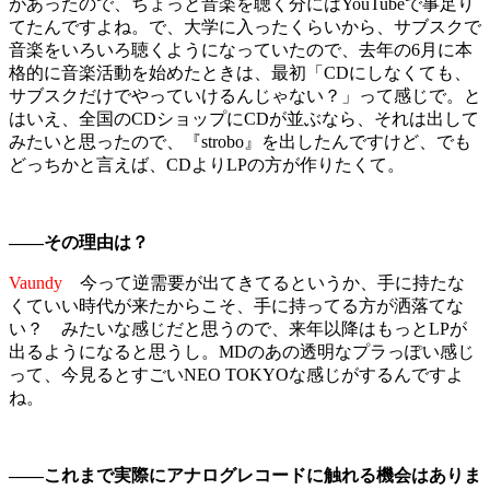
があったので、ちょっと音楽を聴く分にはYouTubeで事足り
てたんですよね。で、大学に入ったくらいから、サブスクで
音楽をいろいろ聴くようになっていたので、去年の6月に本
格的に音楽活動を始めたときは、最初「CDにしなくても、
サブスクだけでやっていけるんじゃない？」って感じで。と
はいえ、全国のCDショップにCDが並ぶなら、それは出して
みたいと思ったので、『strobo』を出したんですけど、でも
どっちかと言えば、CDよりLPの方が作りたくて。
――その理由は？
Vaundy
今って逆需要が出てきてるというか、手に持たな
くていい時代が来たからこそ、手に持ってる方が洒落てな
い？ みたいな感じだと思うので、来年以降はもっとLPが
出るようになると思うし。MDのあの透明なプラっぽい感じ
って、今見るとすごいNEO TOKYOな感じがするんですよ
ね。
――これまで実際にアナログレコードに触れる機会はありま