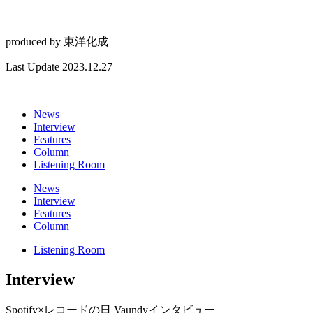
produced by
東洋化成
Last Update 2023.12.27
News
Interview
Features
Column
Listening Room
News
Interview
Features
Column
Listening Room
Interview
Spotify×レコードの日 Vaundyインタビュー