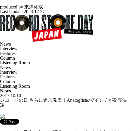
produced by
東洋化成
Last Update 2023.12.27
News
Interview
Features
Column
Listening Room
News
Interview
Features
Column
Listening Room
News
2017.10.10
レコードの日 さらに追加発表！Analogfishの7インチが発売決
定