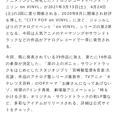
アニメソングに特化したアナログレコードイベント『ア
ニソン on VINYL』が2021年3月13日(土)、4月24日
(土)の2回に渡り開催される。2020年8月に開催され好評
を博した『CITY POP on VINYL』に次ぐ、ジャンルし
ばりのアナログイベント「on VINYL」シリーズの第2弾
となる。今回は人気アニメのテーマソングやサウンドト
ラックなどの作品がアナログレコードで一⻫に発売され
る。
今回、既に発表されている39作品に加え、新たに16作品
の参加が決定した。「崖の上のポニョ」サウンドトラッ
クをはじめとしたスタジオジブリ「宮崎駿監督&音楽:久
石譲」作品のアナログ盤シリーズ最新作、TVアニメ「キ
テレツ大百科」のOPテーマ「お嫁さんになってあげない
ゾ」待望の7インチ再発、劇場版アニメーション『時を
かける少女』オリジナル・サウンドトラックの初LP盤な
ど、多彩なアイテムがリリースされる。詳細は公式サイ
トをチェック。