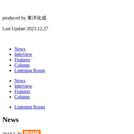
produced by
東洋化成
Last Update 2023.12.27
News
Interview
Features
Column
Listening Room
News
Interview
Features
Column
Listening Room
News