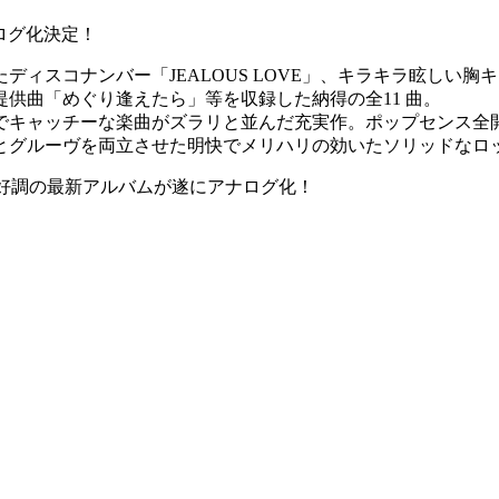
ログ化決定！
ィスコナンバー「JEALOUS LOVE」、キラキラ眩しい胸
供曲「めぐり逢えたら」等を収録した納得の全11 曲。
でキャッチーな楽曲がズラリと並んだ充実作。ポップセンス全
とグルーヴを両立させた明快でメリハリの効いたソリッドなロ
絶好調の最新アルバムが遂にアナログ化！