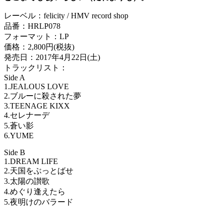
レーベル：felicity / HMV record shop
品番：HRLP078
フォーマット：LP
価格：2,800円(税抜)
発売日：2017年4月22日(土)
トラックリスト：
Side A
1.JEALOUS LOVE
2.ブルーに殺された夢
3.TEENAGE KIXX
4.セレナーデ
5.蒼い影
6.YUME
Side B
1.DREAM LIFE
2.天国をぶっとばせ
3.太陽の讃歌
4.めぐり逢えたら
5.夜明けのバラード