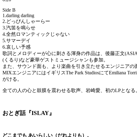
Side B
1.darling darling
2.どっぴんしゃーらー
3.汽笛を鳴らせ
4.全然ロマンティックじゃない
5.サマーデイ
6.哀しい予感
歌詞とメロディーが心に刺さる渾身の作品は、後藤正文(ASIAN 
(くるり)など豪華ゲストミュージシャンも参加。
また、サウンド面も、より楽曲を引き立たせるエンジニアの
MIXエンジニアにはイギリスThe Park StudiosにてEmiliana Tor
がける。
全ての人の心と鼓膜を震わせる歌声、岩崎愛、初のLPとなる
おとぎ話『ISLAY』
どこまでも あいらしい（だれよりも）。