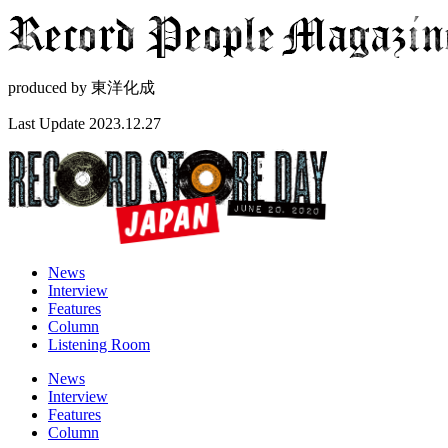
produced by
東洋化成
Last Update 2023.12.27
News
Interview
Features
Column
Listening Room
News
Interview
Features
Column