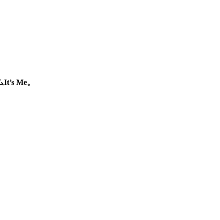
’s Me。