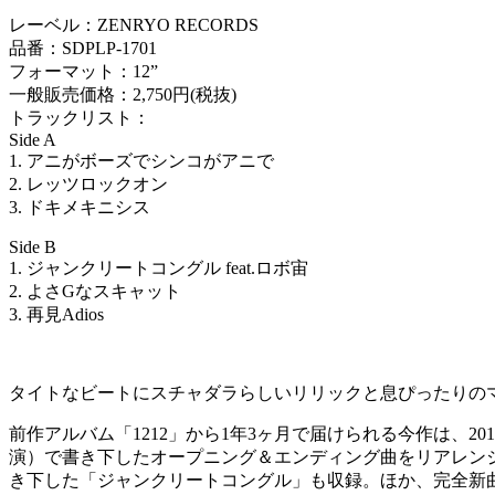
レーベル：ZENRYO RECORDS
品番：SDPLP-1701
フォーマット：12”
一般販売価格：2,750円(税抜)
トラックリスト：
Side A
1. アニがボーズでシンコがアニで
2. レッツロックオン
3. ドキメキニシス
Side B
1. ジャンクリートコングル feat.ロボ宙
2. よさGなスキャット
3. 再見Adios
タイトなビートにスチャダラらしいリリックと息ぴったりの
前作アルバム「1212」から1年3ヶ月で届けられる今作は、2
演）で書き下したオープニング＆エンディング曲をリアレンジ＆新
き下した「ジャンクリートコングル」も収録。ほか、完全新