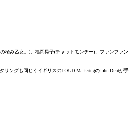
I(ゲスの極み乙女。)、福岡晃子(チャットモンチー)、ファンファン
ser、マスタリングも同じくイギリスのLOUD MasteringのJohn Dentが手