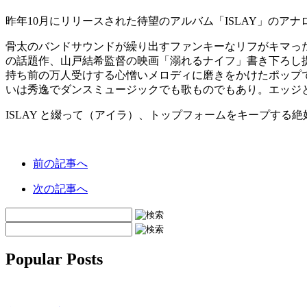
昨年10月にリリースされた待望のアルバム「ISLAY」のアナ
骨太のバンドサウンドが繰り出すファンキーなリフがキマったデ
の話題作、山戸結希監督の映画「溺れるナイフ」書き下ろし提
持ち前の万人受けする心憎いメロディに磨きをかけたポップ
いは秀逸でダンスミュージックでも歌ものでもあり。エッジ
ISLAY と綴って（アイラ）、トップフォームをキープする
前の記事へ
次の記事へ
Popular Posts