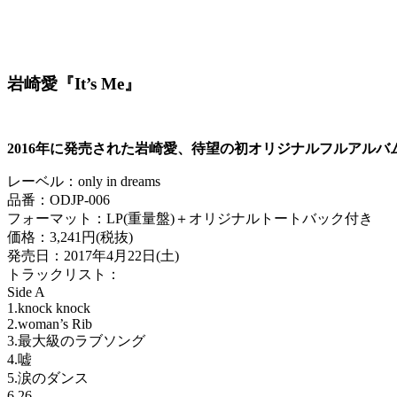
岩崎愛『It’s Me』
2016年に発売された岩崎愛、待望の初オリジナルフルアルバムIt
レーベル：only in dreams
品番：ODJP-006
フォーマット：LP(重量盤)＋オリジナルトートバック付き
価格：3,241円(税抜)
発売日：2017年4月22日(土)
トラックリスト：
Side A
1.knock knock
2.woman’s Rib
3.最大級のラブソング
4.嘘
5.涙のダンス
6.26