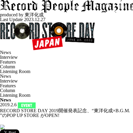
produced by
東洋化成
Last Update 2023.12.27
News
Interview
Features
Column
Listening Room
News
Interview
Features
Column
Listening Room
News
2019.2.6
RECORD STORE DAY 2019開催発表記念、“東洋化成×B.G.M.
”のPOP UP STORE がOPEN!