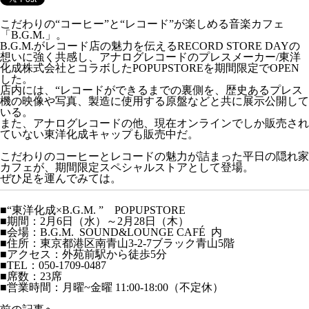
こだわりの“コーヒー”と“レコード”が楽しめる音楽カフェ
「
B.G.M.
」。
B.G.M.がレコード店の魅力を伝えるRECORD STORE DAYの
想いに強く共感し、アナログレコードのプレスメーカー/東洋
化成株式会社とコラボしたPOPUPSTOREを期間限定でOPEN
した。
店内には、“レコードができるまでの裏側を、歴史あるプレス
機の映像や写真、製造に使用する原盤などと共に展示公開して
いる。
また、アナログレコードの他、現在オンラインでしか販売され
ていない東洋化成キャップも販売中だ。
こだわりのコーヒーとレコードの魅力が詰まった平日の隠れ家
カフェが、期間限定スペシャルストアとして登場。
ぜひ足を運んでみては。
■“東洋化成×B.G.M. ” POPUPSTORE
■期間：2月6日（水）～2月28日（木）
■会場：B.G.M. SOUND&LOUNGE CAFÉ 内
■住所：東京都港区南青山3-2-7ブラック青山5階
■アクセス：外苑前駅から徒歩5分
■TEL：050-1709-0487
■席数：23席
■営業時間：月曜~金曜 11:00-18:00（不定休）