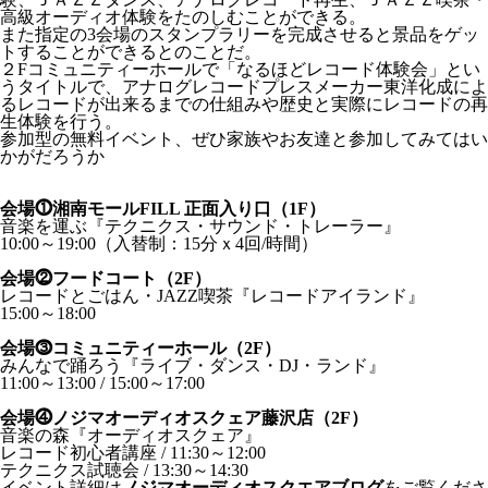
高級オーディオ体験をたのしむことができる。
また指定の3会場のスタンプラリーを完成させると景品をゲッ
トすることができるとのことだ。
２Fコミュニティーホールで「なるほどレコード体験会」とい
うタイトルで、アナログレコードプレスメーカー東洋化成によ
るレコードが出来るまでの仕組みや歴史と実際にレコードの再
生体験を行う。
参加型の無料イベント、ぜひ家族やお友達と参加してみてはい
かがだろうか
会場⓵湘南モールFILL 正面入り口（1F）
音楽を運ぶ『テクニクス・サウンド・トレーラー』
10:00～19:00（入替制：15分ｘ4回/時間）
会場⓶フードコート（2F）
レコードとごはん・JAZZ喫茶『レコードアイランド』
15:00～18:00
会場⓷コミュニティーホール（2F）
みんなで踊ろう『ライブ・ダンス・DJ・ランド』
11:00～13:00 / 15:00～17:00
会場⓸ノジマオーディオスクェア藤沢店（2F）
音楽の森『オーディオスクェア』
レコード初心者講座 / 11:30～12:00
テクニクス試聴会 / 13:30～14:30
イベント詳細は
ノジマオーディオスクエアブログ
をご覧くださ