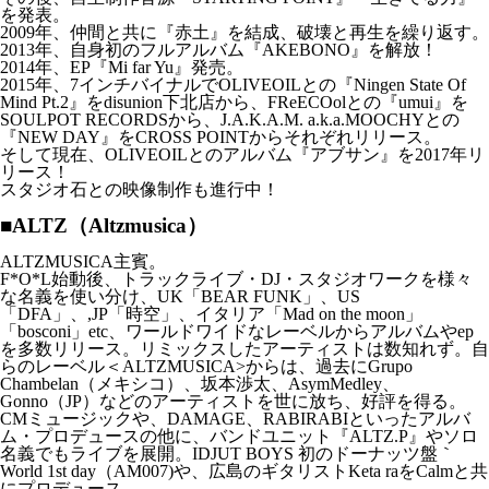
を発表。
2009年、仲間と共に『赤土』を結成、破壊と再生を繰り返す。
2013年、自身初のフルアルバム『AKEBONO』を解放！
2014年、EP『Mi far Yu』発売。
2015年、7インチバイナルでOLIVEOILとの『Ningen State Of
Mind Pt.2』をdisunion下北店から、FReECOolとの『umui』を
SOULPOT RECORDSから、J.A.K.A.M. a.k.a.MOOCHYとの
『NEW DAY』をCROSS POINTからそれぞれリリース。
そして現在、OLIVEOILとのアルバム『アブサン』を2017年リ
リース！
スタジオ石との映像制作も進行中！
■ALTZ（Altzmusica）
ALTZMUSICA主賓。
F*O*L始動後、トラックライブ・DJ・スタジオワークを様々
な名義を使い分け、UK「BEAR FUNK」、US
「DFA」、,JP「時空」、イタリア「Mad on the moon」
「bosconi」etc、ワールドワイドなレーベルからアルバムやep
を多数リリース。リミックスしたアーティストは数知れず。自
らのレーベル＜ALTZMUSICA>からは、過去にGrupo
Chambelan（メキシコ）、坂本渉太、AsymMedley、
Gonno（JP）などのアーティストを世に放ち、好評を得る。
CMミュージックや、DAMAGE、RABIRABIといったアルバ
ム・プロデュースの他に、バンドユニット『ALTZ.P』やソロ
名義でもライブを展開。IDJUT BOYS 初のドーナッツ盤｀
World 1st day（AM007)や、広島のギタリストKeta raをCalmと共
にプロデュース。