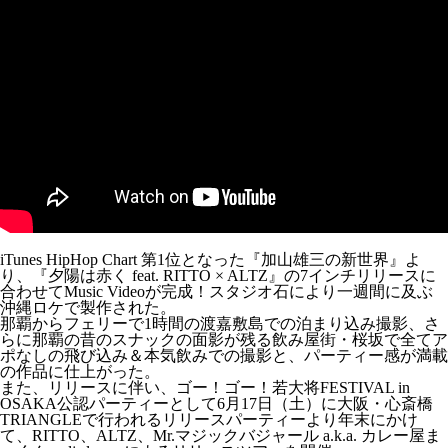
iTunes HipHop Chart 第1位となった『加山雄三の新世界』よ
り、『夕陽は赤く feat. RITTO × ALTZ』の7インチリリースに
合わせてMusic Videoが完成！スタジオ石により一週間に及ぶ
沖縄ロケで製作された。
那覇からフェリーで1時間の渡嘉敷島での泊まり込み撮影、さ
らに那覇の昔のスナックの面影が残る飲み屋街・桜坂で全てア
ポなしの飛び込み＆本気飲みでの撮影と、パーティー感が満載
の作品に仕上がった。
また、リリースに伴い、ゴー！ゴー！若大将FESTIVAL in
OSAKA公認パーティーとして6月17日（土）に大阪・心斎橋
TRIANGLEで行われるリリースパーティーより年末にかけ
て、RITTO、ALTZ、Mr.マジックバジャール a.k.a. カレー屋ま