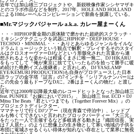
近年では加山雄三プロジェクトや、新鋭映像作家シシヤマザキ
とのコラボ作品などを制作。2017年、HOLE AND HOLLAND
による10thレーベルコンピレーションで新曲を披露している。
■Mr.マジックバジャール a.k.a. カレー屋まーくん
・・・HIPHOP黄金期の原体験で磨かれた超絶的スクラッチ・
ミキシングテクニックを武器にHIPHOP・DEEP HOUSE・
TECHNO・MINIMAL・・・ありとあらゆるジャンルをイルな
ドラムミュージックという観点で解釈・プレイするそのスタイ
ルはクロスオーヴァーDJなどという形骸化された言葉から連
想されるような姿からは程遠くまさに唯一無二。DJ HIKARU
をもってして『俺が東京に捨てていったものを拾って勝手に暖
め続けた晩酌イズム後継者』と言わしめ、DJ YAS(LAMP
EYE/KEMURI PRODUCTION)も自身がプロデュースした日本
語ラップの金字塔『証言』の7インチを『シリアルナンバー1は
この先会う最もドープなDJに。2番はまーくんの物だ』と渡し
た。
近年では2000年以降最大級のレコードヒットとなった加山雄三
feat. PUNPEE『お嫁においで2015』、 加山雄三 feat. ECD × DJ
Mitsu The Beats『君といつまでも（Together Forever Mix）』の
プロジェクトディレクター。
ママチャリで行くDJツアー（現在青森で停泊中）、レッドブ
ルも怖くてできないと言われたブロックパーティー『大三元』
をたった一人で主催するなど多岐過ぎる動きは『織田信長、実
は７人居た』のように想像上の生き物として寒い地域の子供を
布団に篭城させるくらい得体が知れない存在として業界に無視