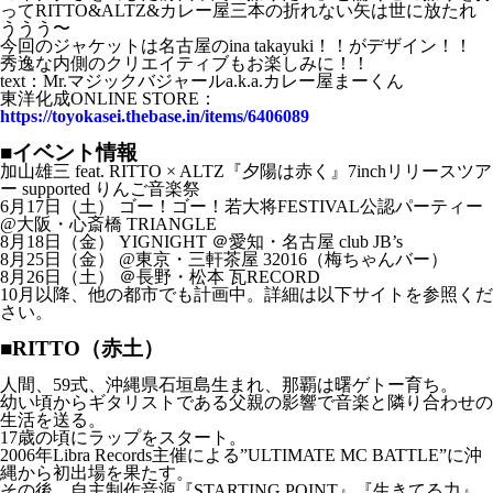
ってRITTO&ALTZ&カレー屋三本の折れない矢は世に放たれ
ううう〜
今回のジャケットは名古屋のina takayuki！！がデザイン！！
秀逸な内側のクリエイティブもお楽しみに！！
text：Mr.マジックバジャールa.k.a.カレー屋まーくん
東洋化成ONLINE STORE：
https://toyokasei.thebase.in/items/6406089
■イベント情報
加山雄三 feat. RITTO × ALTZ『夕陽は赤く』7inchリリースツア
ー supported りんご音楽祭
6月17日（土） ゴー！ゴー！若大将FESTIVAL公認パーティー
@大阪・心斎橋 TRIANGLE
8月18日（金） YIGNIGHT ＠愛知・名古屋 club JB’s
8月25日（金） @東京・三軒茶屋 32016（梅ちゃんバー）
8月26日（土） ＠長野・松本 瓦RECORD
10月以降、他の都市でも計画中。詳細は以下サイトを参照くだ
さい。
■RITTO（赤土）
人間、59式、沖縄県石垣島生まれ、那覇は曙ゲトー育ち。
幼い頃からギタリストである父親の影響で音楽と隣り合わせの
生活を送る。
17歳の頃にラップをスタート。
2006年Libra Records主催による”ULTIMATE MC BATTLE”に沖
縄から初出場を果たす。
その後、自主制作音源『STARTING POINT』『生きてる力』