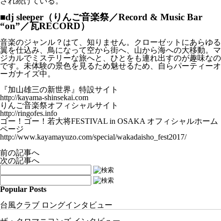
され続けている。
■dj sleeper（りんご音楽祭／Record & Music Bar
“on”／瓦RECORD）
音楽のジャンル？はて、知りません。クローゼットにあらゆる
翼を仕込み、鳥になって空から街へ、山から海への大移動。マ
ジカルでミステリーな旅へと、ひとをも連れ出すのが趣味なの
です。未体験の景色を見るため魅せるため、自らパーティーオ
ーガナイズ中。
『加山雄三の新世界』特設サイト
http://kayama-shinsekai.com
りんご音楽祭オフィシャルサイト
http://ringofes.info
ゴー！ゴー！若大将FESTIVAL in OSAKA オフィシャルホーム
ページ
http://www.kayamayuzo.com/special/wakadaisho_fest2017/
前の記事へ
次の記事へ
Popular Posts
台風クラブ ロングインタビュー