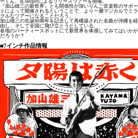
ーくん、dj sleeperによるリリースツアーを開催。
『加山雄三の新世界』とも関係性が深いりんご音楽祭のサポー
トによって開催されるということで、より一層マジカルでミラ
クルなツアーになることだろう。
加山雄三の生誕80周年を記念して再構築された名曲が沖縄を経
由し、そして全国に飛び立とうとしている。
各地のパーティースポットにて新世界を体感してみてはいかが
だろうか？
■7インチ作品情報