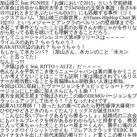
加山雄三 feat. PUNPEE『お嫁においで2015』という空前絶後
の革命は渋谷から駒沢大学まで33450台の玉突き事故（長さ6キ
ロ!!!はれときどきぶたレベルDA!!）にも匹敵する事件《リミ
ックスアルバム『加山雄三の新世界』がiTunes HipHop Chart 第
1位!!!》というメジャーとアングラのベルリンの壁崩壊まで引
き起こす事件となったことは君のお母さんが肉じゃがを作りな
がら歌ってる歌を聴いても理解できることだろう。
そしてニュージャパンレコーズ第4弾リリースは～～～～
ライムスのあれ？ ちゃうちゃう！
KAKATO川辺のあれ？ ちゃうちゃう！
もしかして水カンパ？ （加山さん、水カンのこと「水カン
パ」と言ってた）
なんとっ!!!
『夕陽は赤く feat. RITTO × ALTZ』だ～～～～
色んな人を平気でこき使うニュージャパンは裏の裏をかくこと
しか考えてないことはここでも証明！実は飛ばされているリス
ナーが相当数いることを首脳陣a.k.a.胡散臭い人達は察知。
今回はCDに収録したヴァージョンをチョビッとショートヴァ
ージョンにした曲に加えさらにもう１曲！！
裏方全員冥王星まで飛ばされたこの曲のDEMOバージョンをブ
ラッシュアップして出そう！！となったわけです。
結果ALTZ尊師！！拾ったもの食べてみたら野性爆弾大爆発!!!
ひやひやどきどきのも～ぐたんリミックスが誕生DA!!!
『こんなに長いブレイクあるなら擦るっしょ』結婚式の二次会
にもバトルブレイクを何があるかわからないと持参する、教室
に入って来ちゃった犬ことカレー屋まーくんが、勝手に魂のス
クラッチ!!!イリシットツボイも『フレアスクラッチでERIC B
のイナタさを出した前代未聞の擦りだ！』と驚くこの擦りを持