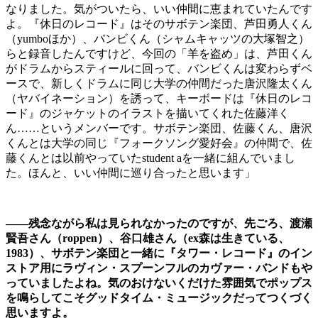
なりました。気がついたら、いい仲間に恵まれていたんです
よ。『休日のレコード』はそのサボテン楽団、芦田勇人くん
（yumboほか）、バンビくん（シャムキャッツの大塚智之）
らと録音したんですけど、今回の「羊を盗め」は、芦田くん
がドラムからスティールに回って、バンビくんは変わらずベ
ースで、新しくドラムに同じ大学の仲間だった唐沢隆太くん
（ヤバイネーション）を誘って、キーボードは『休日のレコ
ード』のジャケットのイラストを描いてくれた佐藤洋く
ん……というメンバーです。サボテン楽団、佐藤くん、唐沢
くんとは大学の同じ『フォークソング愛好会』の仲間で、佐
藤くんとは以前やっていたstudent aを一緒に組んでいまし
た。ほんと、いい仲間に巡り合ったと思います」
――残念ながら私は見られなかったのですが、先ごろ、渡瀬
賢吾さん（roppen）、谷口雄さん（ex森は生きている、
1983）、サボテン楽団と一緒に『タワー・レコード』のイン
ストア用にラヴィン・スプーンフルのカヴァー・バンドもや
っていましたよね。気のおけないくだけた雰囲気でポップス
を鳴らしてこそグッドタイム・ミュージックだってつくづく
思いますよ。