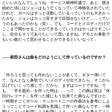
といい人なんでしょうね、サービス精神旺盛で。あと、聴き
始めた頃にはジョンはもう亡くなっていて神格化されていた
けれど、ポールはずっと活動しているっていうのも大きかっ
たかな。ジョンはカッコ良すぎて目指せないけど……ってい
うのもあったのかも（笑）。でも、コードとメロディだけで
ここまで聞かせることができるっていうのはやっぱりすごい
し、自分もそうでありたいって思いますね。デモとか鼻歌で
もいい曲だって思わせることができるといいなって」
――前田さんは曲をどのようにして作っているのですか？
「作ろうと思っても作れないことが多くて。ギター弾いて
て、なんとなく鼻歌でいいメロディが出てきたら、そこから
広げていくって感じで。だから、まずはコードですね。で
も、「羊を盗め」を作った時は……って、この曲は実は『休
日のレコード』を作った後にもう出来てた曲なんですけど、
一時期すごくポール・マッカートニーの作曲法を参考にしよ
うってことでコード転調を意識して作った曲なんです。一時
期はこういう転調しよう転調しよう…ってことを考えてよく