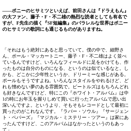
――ポニーのヒサミツといえば、前田さんは『ドラえもん』
の大ファン、藤子・F・不二雄の熱烈な読者としても有名で
すが、F先生の描く『SF短編集』のパラレルな世界はポニー
のヒサミツの歌詞にも通じるものがありますね。
「それはもう絶対にあると思っていて。僕の中で、細野さ
ん、ポール・マッカートニー、藤子・F・不二雄はよく並べ
ているんですけど、いろんなフィールドに足をかけても、作
ったものは自分のものになる、というのは似ているなと。し
かも、どこかに少年性というか、ドリーミーな感じがある。
ポールもそうですよね。いろんなスタイルをやれるけど、ど
れも憎めない夢のある雰囲気で。ビートルズはもちろんどれ
も好きなんですけど、特にこの『ホワイト・アルバム』は中
1の時にお年玉を握りしめて買いに行ったアルバムで思い出
深いんですよ。というより、そもそもレコードとして最初に
買ったのがこれなんです。『ラバー・ソウル』『サージェン
ト・ペパーズ』『マジカル・ミステリー・ツアー』は家にあ
ったんですけど、このアルバムはなかったというのもあっ
て」