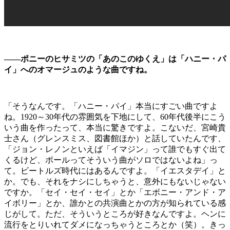
――ポニーのヒサミツの「あのこのゆくえ」は「ハニー・パ
イ」へのオマージュのような曲ですね。
「そうなんです。「ハニー・パイ」本当にすごい曲ですよ
ね。1920～30年代の雰囲気を下地にして、60年代後半にこう
いう曲を作ったって、本当に驚きですよ。こないだ、宮崎貴
士さん（グレンスミス、図書館ほか）と話していたんです、
「ジョン・レノンといえば「イマジン」って誰でもすぐ出て
くるけど、ポールってそういう曲がソロではないよね」っ
て。ビートルズ時代にはあるんですよ。「イエスタデイ」と
か。でも、それをナシにしちゃうと、意外にもないじゃない
ですか。「セイ・セイ・セイ」とか「エボニー・アンド・ア
イボリー」とか、誰かとの共演曲とかの方が知られている感
じがして。ただ、そういうところが好きなんですよ。ヘンに
流行をとりいれてダメになっちゃうところとか（笑）。きっ